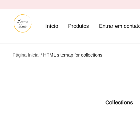
Pular
para
Lumi
o
Início
Produtos
Entrar em contat
Lua
conteúdo
3d
Página Inicial
HTML sitemap for collections
Collections